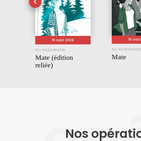
19 aoû
19 août 2026
ALI HAZELWOO
ALI HAZELWOOD
Mate
Mate (édition
reliée)
opé
Nos opérati