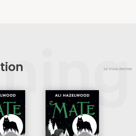
nning
tion
Le mois dernier