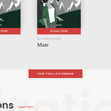
t 2026
19 août 2026
D
ALI HAZELWOOD
Mate
VOIR TOUT LE PLANNING
rati
ons
VOIR TOUT