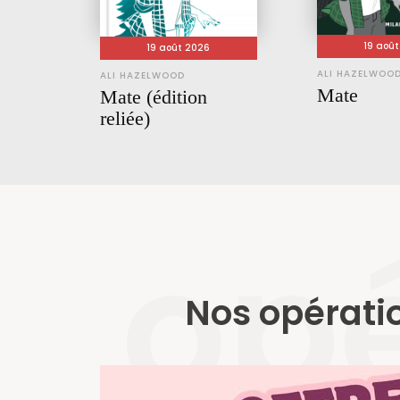
19 aoû
19 août 2026
ALI HAZELWOO
ALI HAZELWOOD
Mate
Mate (édition
reliée)
opé
Nos opérati