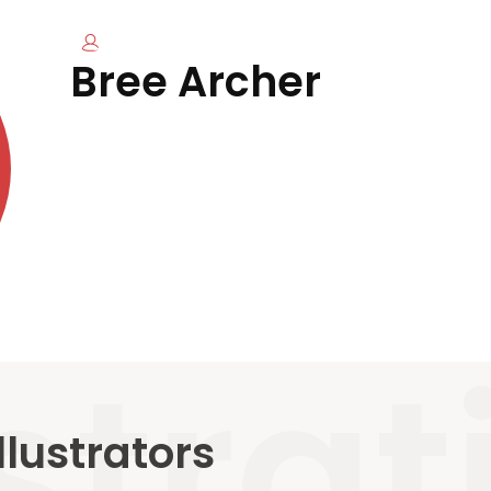
Suivre l'auteur
Bree Archer
ustra
lustrators