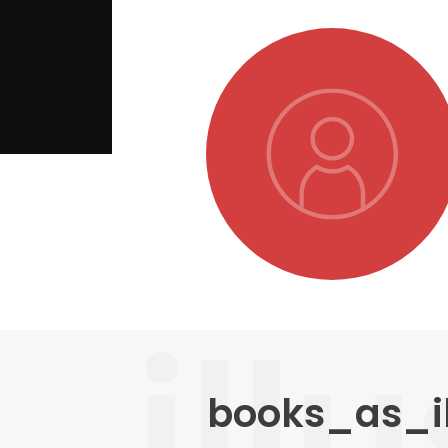
ill
books_as_il