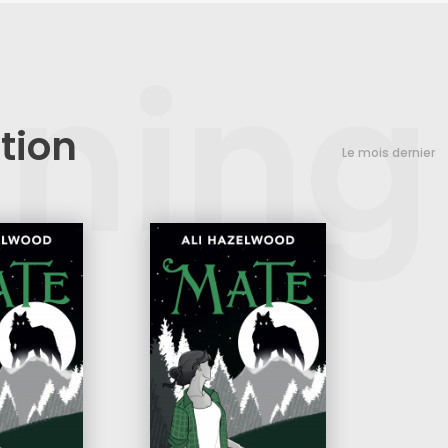
nning
tion
Le mois dernier