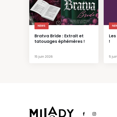
NEWS
NE
Bratva Bride : Extrait et
Les
tatouages éphémères !
!
15 juin 2026
5 jui