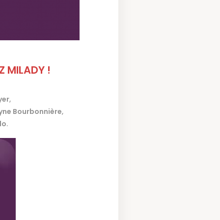
 MILADY !
yer
,
yne Bourbonnière
,
lo
.