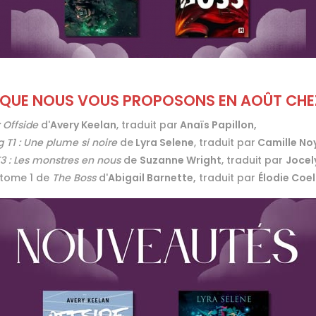
QUE NOUS VOUS PROPOSONS EN AOÛT CHEZ
 Offside
d'
Avery Keelan
, traduit par
Anaïs Papillon,
g T1 : Une plume si noire
de
Lyra Selene
, traduit par
Camille No
 : Les monstres en nous
de
Suzanne Wright
, traduit par
Jocel
 tome 1 de
The Boss
d'
Abigail Barnette,
traduit par
Élodie Coel