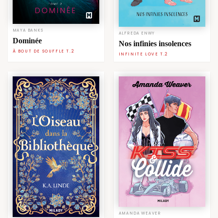
MAYA BANKS
ALFREDA ENWY
Dominée
Nos infinies insolences
À BOUT DE SOUFFLE T.2
INFINITE LOVE T.2
AMANDA WEAVER