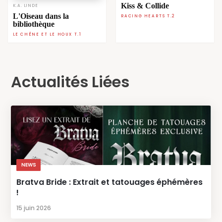
Kiss & Collide
K.A. LINDE
L'Oiseau dans la
RACING HEARTS T.2
bibliothèque
LE CHÊNE ET LE HOUX T.1
Actualités Liées
NEWS
Bratva Bride : Extrait et tatouages éphémères
!
15 juin 2026