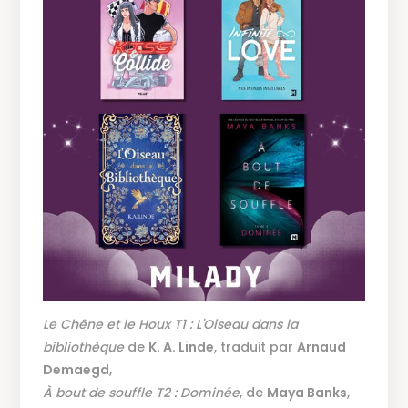
Le Chêne et le Houx T1 : L'Oiseau dans la
bibliothèque
de
K. A. Linde
, traduit par
Arnaud
Demaegd
,
À bout de souffle T2 :
Dominée
, de
Maya Banks
,