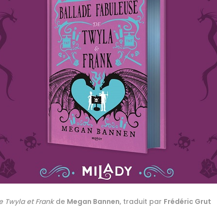
e Twyla et Frank
de
Megan Bannen
, traduit par
Frédéric Grut