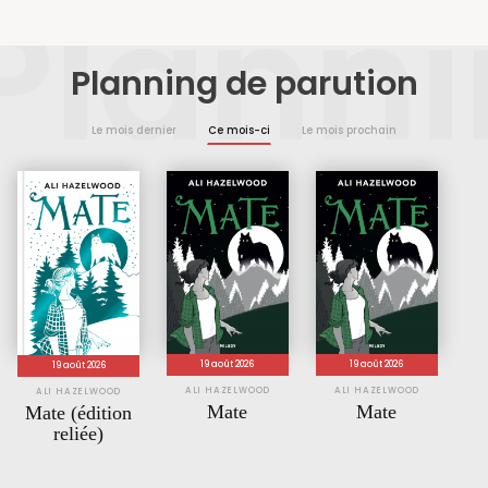
Plann
Planning de parution
Le mois dernier
Ce mois-ci
Le mois prochain
19 août 2026
19 août 2026
19 août 2026
ALI HAZELWOOD
ALI HAZELWOOD
ALI HAZELWOOD
Mate
Mate
Mate (édition
reliée)