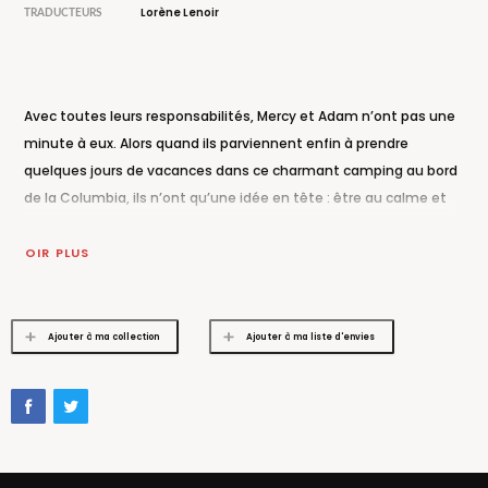
Lorène Lenoir
TRADUCTEURS
Avec toutes leurs responsabilités, Mercy et Adam n’ont pas une
minute à eux. Alors quand ils parviennent enfin à prendre
quelques jours de vacances dans ce charmant camping au bord
de la Columbia, ils n’ont qu’une idée en tête : être au calme et
ensemble.
Mais le repos est de courte durée pour les amoureux, car une
VOIR PLUS
menace rôde dans les eaux troubles du fleuve et Mercy est la
seule à pouvoir la contrer.
Une mission qui pourrait bien jeter une lumière nouvelle sur les
Ajouter à ma collection
Ajouter à ma liste d'envies
origines de la jeune femme…