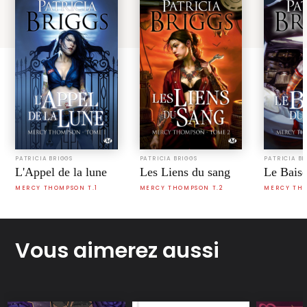
PATRICIA BRIGGS
PATRICIA BRIGGS
PATRICIA BR
L'Appel de la lune
Les Liens du sang
Le Baise
MERCY THOMPSON T.1
MERCY THOMPSON T.2
MERCY THO
Vous aimerez aussi