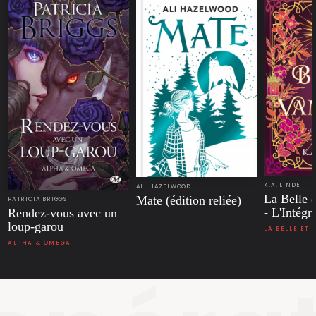
K.A. LINDE
ALI HAZELWOOD
La Belle 
Mate (édition reliée)
PATRICIA BRIGGS
- L'Intégr
Rendez-vous avec un
loup-garou
LA BELLE ET 
ALPHA & OMEGA