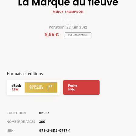
La Marque du fleuve
MERCY THOMPSON
Poche
Parution: 22 juin 2012
9,95 €
VOIR LE PRIX CANADA
Formats et éditions
eBook
Poche
6.99€
9.95€
Bit-lit
COLLECTION
360
NOMBRE DE PAGES
978-2-8112-0757-1
ISBN