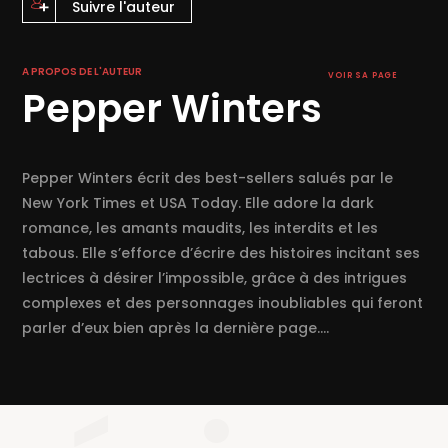
Suivre l'auteur
« Pepper Winters nous livre un roman d’une fraîcheur nouvelle.
Crime et Expiation
est percutant et inoubliable ! »
Romancing the
book
A PROPOS DE L'AUTEUR
VOIR SA PAGE
Pepper Winters
« Une intrigue brute et sans concessions qui vous tiendra en
haleine du début à la fin ! »
Smut Book Junkie Book Reviews
« Un incontournable du genre !
Crime et Expiation
est addictif,
Pepper Winters écrit des best-sellers salués par le
puissant et imprévisible. »
Booklovers For Life
New York Times et USA Today. Elle adore la dark
romance, les amants maudits, les interdits et les
« Une romance croustillante et aux scènes torrides. Impossible
tabous. Elle s’efforce d’écrire des histoires incitant ses
de ne pas se laisser emporter dans le monde original et explosif
lectrices à désirer l’impossible, grâce à des intrigues
de Pepper Winters. »
romance.io
complexes et des personnages inoubliables qui feront
parler d’eux bien après la dernière page....