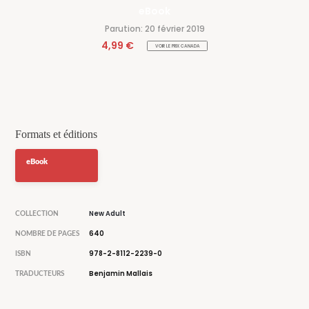
eBook
Parution: 20 février 2019
4,99 €
VOIR LE PRIX CANADA
Formats et éditions
eBook
New Adult
COLLECTION
640
NOMBRE DE PAGES
978-2-8112-2239-0
ISBN
Benjamin Mallais
TRADUCTEURS