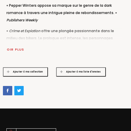
« Pepper Winters appose sa marque sur le genre de la dark
romance à travers une intrigue pleine de rebondissements. »
Publishers Weekly
«
Crime et Expiation
offre une plongée passionnante dans le
milieu des bikers. Le prologue est intense, les personnages
charismatiques et complexes, la romance séduisante,
VOIR PLUS
provocante et ardente. »
The Reading Cafe
Il s’est juré de la retrouver ; il réécrira leur destinée…
Ajouter à ma collection
Ajouter à ma liste d'envies
Arthur Killian, président du gang Pure Corruption, a enfin retrouvé
Cleo, l’amour d’enfance qu’il n’était jamais parvenu à oublier. Elle
l’a extirpé des ténèbres et lui a montré que la vie valait la peine
d’être vécue. Mais à peine réunis, les amants sont violemment
séparés. Arrachée à lui, Cleo est désormais captive de son pire
ennemi. Arthur usera de tous les moyens pour se venger et
sauver celle qu’il aime. La guerre est déclarée et elle sera sans
merci…