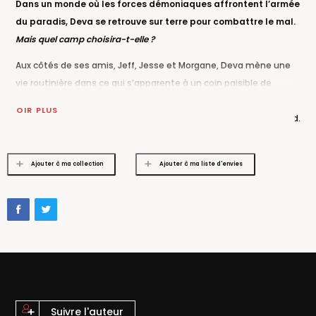
Dans un monde où les forces démoniaques affrontent l’armée
du paradis, Deva se retrouve sur terre pour combattre le mal.
Mais quel camp choisira-t-elle ?
Aux côtés de ses amis, Jeff, Jesse et Morgane, Deva mène une
vie routinière dans ce qui s’apparente à un coin paisible de
l’Amérique. Son quotidien : traquer les démons et chasser les
VOIR PLUS
goules sur Fallen Road, entre les villes de Goldenside et Everseed.
Mais au fond d’elle, des blessures demeurent, et notamment
cette amnésie qu’elle n’arrive pas à surmonter. Le jour où un
Ajouter à ma collection
Ajouter à ma liste d'envies
ange débarque, la vie (et le cœur) de Deva bascule. Dans cette
lutte multiséculaire entre une armée céleste et les démons de
l’Enfer, Deva pourrait bien avoir un rôle majeur à jouer…
Adapté du jeu mobile à succès développé par 1492 Studio,
Is It
Love ? Fallen Road
se décline à présent en romance fantastique.
Suivre l'auteur