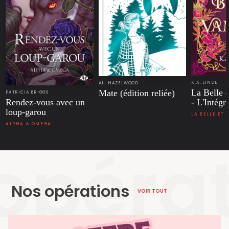
K.A. LINDE
ALI HAZELWOOD
La Belle 
Mate (édition reliée)
PATRICIA BRIGGS
- L'Intégr
Rendez-vous avec un
loup-garou
LA BELLE ET 
ALPHA & OMEGA
opéra
Nos opérations
VOIR TOUT