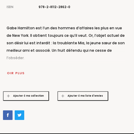
978-2-8112-2862-0
ISBN
Gabe Hamilton est l’un des hommes d’affaires les plus en vue
de New York. Il obtient toujours ce qu’il veut. Or, l’objet actuel de
son désir lui est interdit : la troublante Mia, la jeune sœur de son
meilleur ami et associé. Un fruit défendu qui ne cesse de
l’obséder.
Mia rêve de Gabe en secret depuis toujours. Jamais elle n’aurait
VOIR PLUS
pensé attirer l’attention de cet homme aussi inaccessible
qu’envoûtant. Et quand il lui offre de signer un contrat d’un genre
très particulier, elle ne peut s’empêcher d’accepter. Tandis
Ajouter à ma collection
Ajouter à ma liste d'envies
qu’elle se laisse entraîner dans l’univers dangereusement
excitant de Gabe, elle découvre à quel point il peut se montrer
exigeant... à tous points de vue.
Entre irrésistible attraction et sentiments naissants, le petit jeu