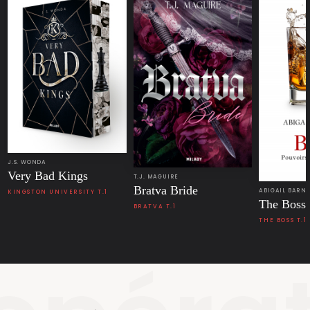
J.S. WONDA
Very Bad Kings
T.J. MAGUIRE
Bratva Bride
ABIGAIL BARN
KINGSTON UNIVERSITY T.1
The Boss
BRATVA T.1
THE BOSS T.1