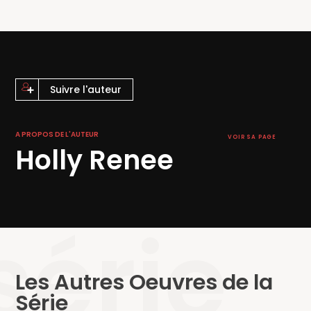
battre…
La conclusion épique et sensuelle de
L’Étoile et l’Ombre
!
Ce roman comporte des scènes de sexe et de violence
explicites.
Suivre l'auteur
A PROPOS DE L'AUTEUR
VOIR SA PAGE
Holly Renee
série
Les Autres Oeuvres de la
Série