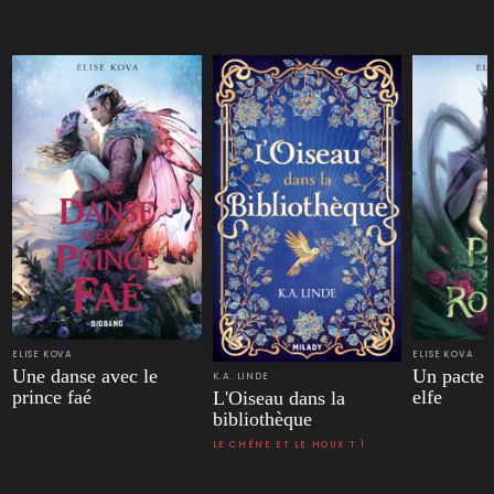
ELISE KOVA
ELISE KOVA
Une danse avec le
Un pacte a
K.A. LINDE
prince faé
elfe
L'Oiseau dans la
bibliothèque
LE CHÊNE ET LE HOUX T.1