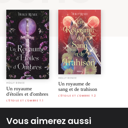
HOLLY RENEE
Un royaume de
HOLLY RENEE
Un royaume
sang et de trahison
d'étoiles et d'ombres
L'ÉTOILE ET L'OMBRE T.2
L'ÉTOILE ET L'OMBRE T.1
Vous aimerez aussi