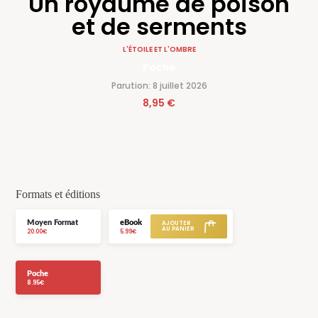
Un royaume de poison
et de serments
L'ÉTOILE ET L'OMBRE
Poche
Parution: 8 juillet 2026
8,95 €
Formats et éditions
Moyen Format
eBook
20.00€
5.99€
Poche
8.95€