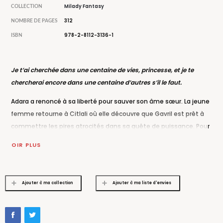
Milady Fantasy
COLLECTION
312
NOMBRE DE PAGES
978-2-8112-3136-1
ISBN
Je t’ai cherchée dans une centaine de vies, princesse, et je te
chercherai encore dans une centaine d’autres s’il le faut.
Adara a renoncé à sa liberté pour sauver son âme sœur. La jeune
femme retourne à Citlali où elle découvre que Gavril est prêt à
commettre les pires atrocités dans sa quête de puissance. Pour
lier leurs destins à jamais, il compte l’épouser au plus vite, et
VOIR PLUS
Adara, privée de son pouvoir, est désormais à sa merci.
De son côté, Evren élabore un plan, déterminé à libérer celle qu’il
aime avant la cérémonie. Mais la rivalité entre ces deux princes
Ajouter à ma collection
Ajouter à ma liste d'envies
que tout oppose laisse bientôt la place à un conflit de plus
grande ampleur entre les souveraines des royaumes fae et
vampyre. La guerre gronde, et il est temps pour Adara de se