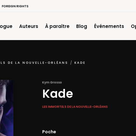
FOREIGN RIGHTS
logue
Auteurs
À paraître
Blog
Événements
O
ELS DE LA NOUVELLE-ORLÉANS
KADE
Kym Grosso
Kade
LES IMMORTELS DE LA NOUVELLE-ORLÉANS
Poche