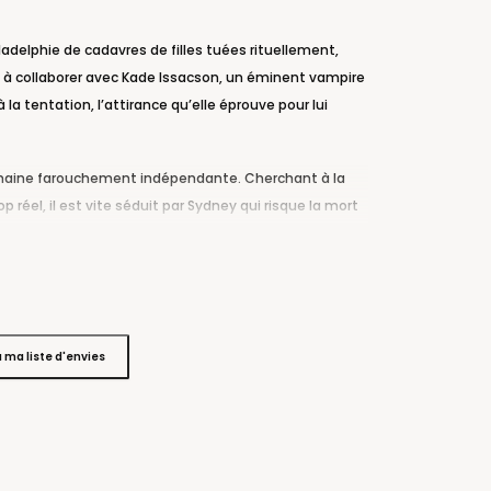
adelphie de cadavres de filles tuées rituellement,
e à collaborer avec Kade Issacson, un éminent vampire
 la tentation, l’attirance qu’elle éprouve pour lui
humaine farouchement indépendante. Cherchant à la
réel, il est vite séduit par Sydney qui risque la mort
n contrôle. Leur enquête les mène jusque dans les
nt les auteurs de ces assassinats teintés de vaudou.
ir lutter pour sa vie et son amour. Si elle survit,
 éprouve pour Kade ?
à ma liste d'envies
 sang et du stupre, et promet dès le tome 1 de beaux
laireur Fnac