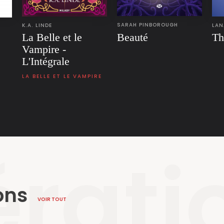
SARAH PINBOROUGH
K.A. LINDE
LAN
Beauté
La Belle et le
Th
Vampire -
L'Intégrale
LA BELLE ET LE VAMPIRE
rati
ons
VOIR TOUT