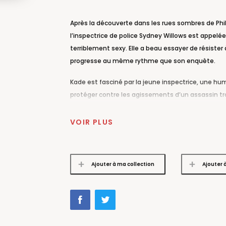
Après la découverte dans les rues sombres de Phil
l’inspectrice de police Sydney Willows est appelé
terriblement sexy. Elle a beau essayer de résister à
progresse au même rythme que son enquête.
Kade est fasciné par la jeune inspectrice, une 
protéger contre les agissements d’un assassin trop 
en affrontant des forces surnaturelles hors de so
bas-fonds de la Nouvelle-Orléans, où ils cherche
VOIR PLUS
Sydney devient vite la cible de l’assassin et va devo
décidera-t-elle d’explorer le désir grisant qu’elle
Ajouter à ma collection
Ajouter 
«
Les Immortels de La Nouvelle-Orléans
a le goût du
frissons, de peur et de plaisir, à ses lecteurs. »
L'Éc