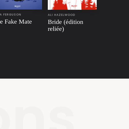
A FERGUSON
ALI HAZELWOOD
e Fake Mate
Bride (édition
reliée)
ons