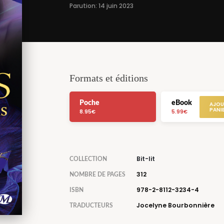
Parution: 14 juin 2023
Formats et éditions
Poche
eBook
8.95€
5.99€
Bit-lit
COLLECTION
312
NOMBRE DE PAGES
978-2-8112-3234-4
ISBN
Jocelyne Bourbonnière
TRADUCTEURS