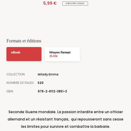
5,99 €
VOIR LE PRIX CANADA
Formats et éditions
eBook
Moyen Format
25.00€
Milady Emma
COLLECTION
520
NOMBRE DE PAGES
978-2-8112-3851-3
ISBN
Seconde Guerre mondiale. La passion interdite entre un officier
allemand et un résistant français, qui repousseront sans cesse
les limites pour survivre et combattre la barbarie.