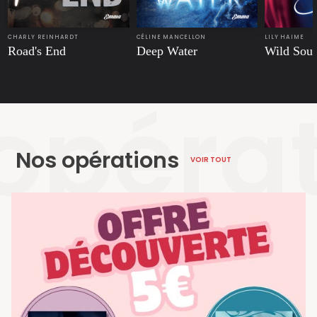
CHARLY REINHARDT
CÉLINE MANCELLON
LILY HAIME
Road's End
Deep Water
Wild Soul
opéra
Nos opérations
VOIR TOUT