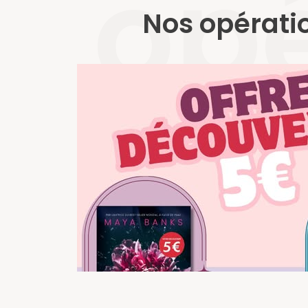
opé
Nos opérati