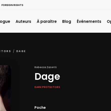
FOREIGN RIGHTS
logue
Auteurs
À paraître
Blog
Événements
O
CTORS
DAGE
Rebecca Zanetti
Dage
DARK PROTECTORS
Poche