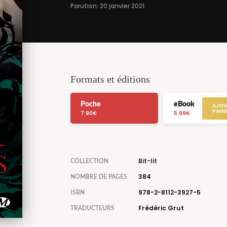
Parution: 20 janvier 2021
Formats et éditions
Poche
eBook
7.90€
5.99€
Bit-lit
COLLECTION
384
NOMBRE DE PAGES
978-2-8112-3927-5
ISBN
Frédéric Grut
TRADUCTEURS