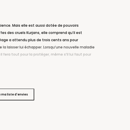
ience. Mais elle est aussi dotée de pouvoirs
fes des cruels Kurjans, elle comprend qu’il est
age a attendu plus de trois cents ans pour
e la laisser lui échapper. Lorsqu’une nouvelle maladie
fera tout pour la protéger, même s’il lui faut pour
es avec talent. »
Publishers Weekly
a Eden
à ma liste d'envies
aptivante. »
Harlequin Junkie
er the Covers Book Blog