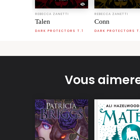
REBECCA ZANETTI
REBECCA ZANETTI
Talen
Conn
DARK PROTECTORS T.1
DARK PROTECTORS T
Vous aimere