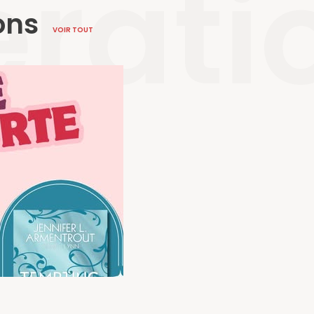
rati
ons
VOIR TOUT