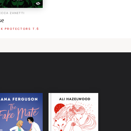
ECCA ZANETTI
se
RK PROTECTORS T.6