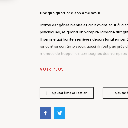
Chaque guerrier a son âme sœur.
Emma est généticienne et croit avant tout à la sc
psychiques, et quand un vampire l’arrache aux grif
l’homme qui hante ses rêves depuis longtemps. D
rencontrer son âme sœur, aussi il n’est pas près d
menace de frapper les compagnes des vampires, il 
cela tourner le dos aux siens.
VOIR PLUS
« Rebecca Zanetti mêle action, passion et intrigu
« Le meilleur de la romance paranormale. »
Cynthi
Ajouter à ma collection
Ajouter 
« Une romance paranormale sombre, intense et c
« Entraînant et sexy… Une excellente lecture. »
Und