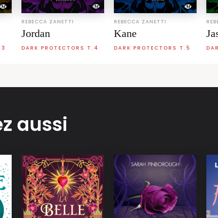
REBECCA ZANETTI
REBECCA ZANETTI
REB
Jordan
Kane
Ja
.3
DARK PROTECTORS T.4
DARK PROTECTORS T.5
DA
z aussi