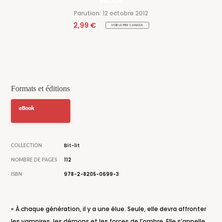
eBook
Parution: 12 octobre 2012
2,99 €
VOIR LE PRIX CANADA
Formats et éditions
eBook
Bit-lit
COLLECTION
112
NOMBRE DE PAGES
978-2-8205-0699-3
ISBN
« À chaque génération, il y a une élue. Seule, elle devra affronter
les vampires, les démons et les forces de l’ombre. Elle s’appelle