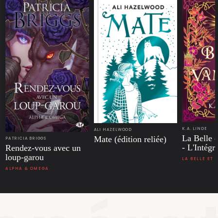
K.A. LINDE
ALI HAZELWOOD
La Belle 
Mate (édition reliée)
PATRICIA BRIGGS
- L'Intégr
Rendez-vous avec un
loup-garou
LA BELLE ET 
ALPHA & OMEGA