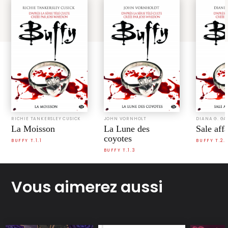
RICHIE TANKERSLEY CUSICK
JOHN VORNHOLT
DIANA G. G
La Moisson
La Lune des
Sale affa
coyotes
BUFFY T.1.1
BUFFY T.2.1
BUFFY T.1.3
Vous aimerez aussi