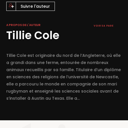
Suivre l'auteur
« Waouh !!!! J’ai lu ce livre sans cesser de pleurer ! » Une lectrice
sur
Goodreads
A PROPOS DE L'AUTEUR
VOIR SA PAGE
Tillie Cole
Tillie Cole est originaire du nord de l’Angleterre, où elle
a grandi dans une ferme, entourée de nombreux
animaux recueillis par sa famille. Titulaire d’un diplôme
en sciences des religions de l’université de Newcastle,
elle a parcouru le monde en compagnie de son mari
rugbyman et enseigné les sciences sociales avant de
s’installer à Austin au Texas. Elle a...