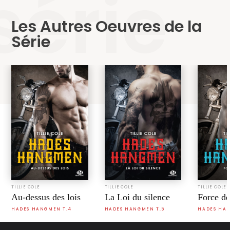
série
Les Autres Oeuvres de la
Série
TILLIE COLE
TILLIE COLE
TILLIE COLE
Au-dessus des lois
La Loi du silence
Force de
HADES HANGMEN T.4
HADES HANGMEN T.5
HADES HAN