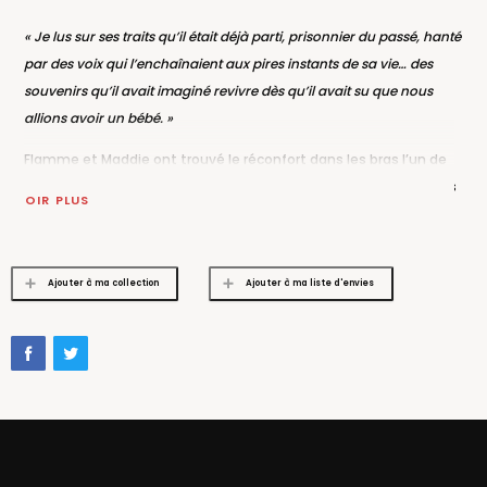
« Je lus sur ses traits qu’il était déjà parti, prisonnier du passé, hanté
par des voix qui l’enchaînaient aux pires instants de sa vie… des
souvenirs qu’il avait imaginé revivre dès qu’il avait su que nous
allions avoir un bébé. »
Flamme et Maddie ont trouvé le réconfort dans les bras l’un de
l’autre, et leurs âmes blessées commencent enfin à guérir. Mais
VOIR PLUS
malgré la force de leur amour, les démons de leur passé n’ont
pas totalement disparu. Lorsqu’un nouvel ennemi menace les
Hades Hangmen, Flamme doit se battre sur tous les fronts. Il
Ajouter à ma collection
Ajouter à ma liste d'envies
retombe alors dans son enfer personnel et c’est à Maddie de le
sauver pour lui rappeler qu’ensemble, ils peuvent tout affronter
et que rien ni personne ne peut les séparer. Mais le feu qui le
dévore de l’intérieur pourrait bien être le vainqueur de cet ultime
combat.
« Le livre que j’ai attendu toute ma vie était enfin entre mes
mains, et je l’ai dévoré ! » Une lectrice sur
Goodreads