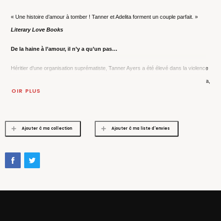
« Une histoire d’amour à tomber ! Tanner et Adelita forment un couple parfait. »
Literary Love Books
De la haine à l’amour, il n’y a qu’un pas…
Héritier d’une organisation suprématiste, Tanner Ayers a été élevé dans la violence
et tue sans merci pour servir sa cause, jusqu’à sa rencontre avec Adelita Quintana,
VOIR PLUS
fille du trafiquant de drogue le plus influant du Mexique. Tanner et Adelita se
détestent immédiatement, pourtant ils ne peuvent nier l’attraction qu’ils éprouvent
l’un pour l’autre. Bientôt, le jeune homme décide de tout quitter : il rejoint les Hades
Ajouter à ma collection
Ajouter à ma liste d'envies
Hangmen dans l’espoir de pouvoir un jour aimer Adelita librement. Des années plus
tard, les deux amants se retrouvent enfin. Mais entre le gang de bikers et le cartel,
la guerre gronde. Tanner et Adelita devront se battre pour cet amour qui met tous
leurs proches en danger…
« Tillie Cole a imaginé un monde délicieusement intense et passionnant dans lequel
on plonge toujours avec plaisir ! »
Totally Booked Blog