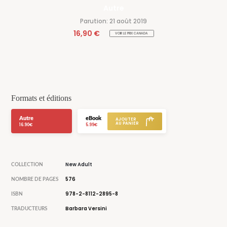
Autre
Parution: 21 août 2019
16,90 €
VOIR LE PRIX CANADA
Formats et éditions
Autre
eBook
16.90€
5.99€
New Adult
COLLECTION
576
NOMBRE DE PAGES
978-2-8112-2895-8
ISBN
Barbara Versini
TRADUCTEURS