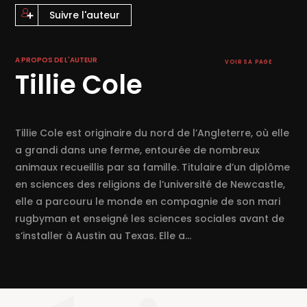
« Une intrigue captivante, une histoire d’amour enflammée et de l’action du début à
Suivre l'auteur
la fin ! »
Wrapped Up in Reading
A PROPOS DE L'AUTEUR
VOIR SA PAGE
Tillie Cole
Tillie Cole est originaire du nord de l’Angleterre, où elle
a grandi dans une ferme, entourée de nombreux
animaux recueillis par sa famille. Titulaire d’un diplôme
en sciences des religions de l’université de Newcastle,
elle a parcouru le monde en compagnie de son mari
rugbyman et enseigné les sciences sociales avant de
s’installer à Austin au Texas. Elle a...