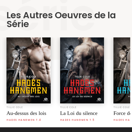
série
Les Autres Oeuvres de la
Série
TILLIE COLE
TILLIE COLE
TILLIE COLE
Au-dessus des lois
La Loi du silence
Force de
HADES HANGMEN T.4
HADES HANGMEN T.5
HADES HAN