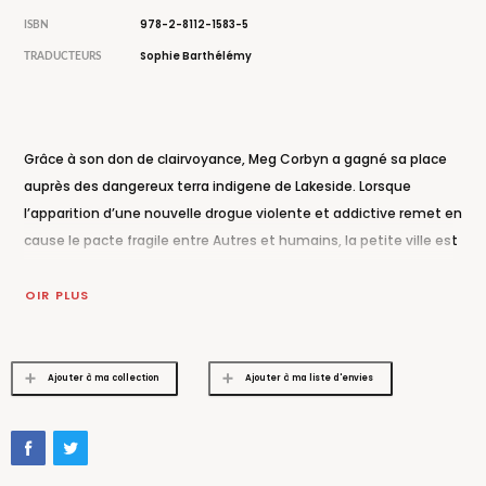
978-2-8112-1583-5
ISBN
Sophie Barthélémy
TRADUCTEURS
Grâce à son don de clairvoyance, Meg Corbyn a gagné sa place
auprès des dangereux terra indigene de Lakeside. Lorsque
l’apparition d’une nouvelle drogue violente et addictive remet en
cause le pacte fragile entre Autres et humains, la petite ville est
de nouveau plongée dans la tourmente. Les aptitudes de Meg
devraient permettre à Simon Wolfgard, dirigeant métamorphe
VOIR PLUS
de l’enclos, d’éviter un bain de sang. Mais encore faut-il pouvoir
déchiffrer ses visions à temps. D’autant que l’homme qui veut
récupérer la prophétesse se rapproche, mettant en péril les vies
Ajouter à ma collection
Ajouter à ma liste d'envies
de tous ceux qui la considèrent à présent comme l’une des leurs.