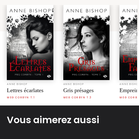
ANNE BISHOP
ANNE BISHOP
ANNE BISHO
Lettres écarlates
Gris présages
Emprein
MEG CORBYN T.1
MEG CORBYN T.3
MEG CORBY
Vous aimerez aussi