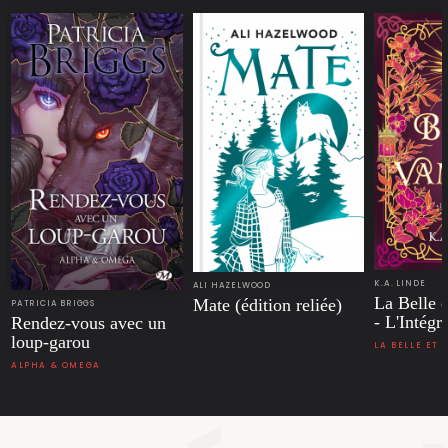
K.A. LINDE
ALI HAZELWOOD
La Belle 
Mate (édition reliée)
PATRICIA BRIGGS
- L'Intégr
Rendez-vous avec un
loup-garou
LA BELLE ET 
ALPHA & OMEGA