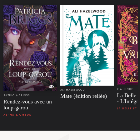
K.A. LINDE
ALI HAZELWOOD
La Belle 
Mate (édition reliée)
PATRICIA BRIGGS
- L'Intégr
Rendez-vous avec un
loup-garou
LA BELLE ET 
ALPHA & OMEGA