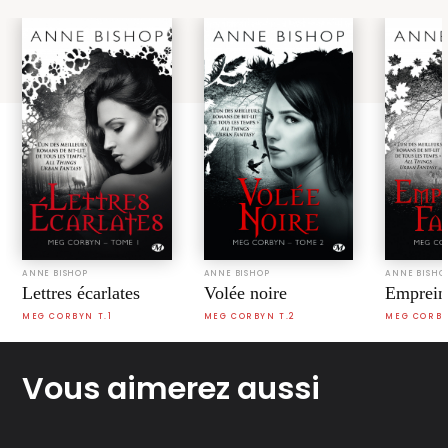
ANNE BISHOP
ANNE BISHOP
ANNE BISHO
Volée noire
Lettres écarlates
Emprein
MEG CORBYN T.2
MEG CORBYN T.1
MEG CORBY
Vous aimerez aussi