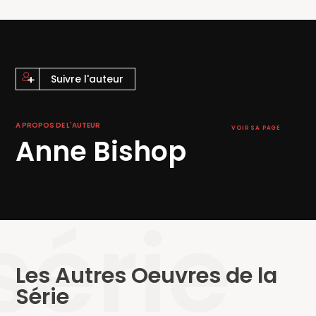
« L’un des meilleurs romans de bit-lit de tous les temps. »
All
Things Urban Fantasy
Suivre l'auteur
A PROPOS DE L'AUTEUR
VOIR SA PAGE
Anne Bishop
série
Les Autres Oeuvres de la
Série