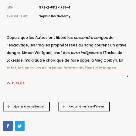
978-2-8112-1788-4
ISBN
Sophie Barthélémy
TRADUCTEURS
Depuis que les Autres ont libéré les
cassandra sangue
de
l’esclavage, les fragiles prophétesses du sang courent un grave
danger. Simon Wolfgard, chef des
terra indigene
de l’Enclos de
Lakeside, n’a d’autre choix que de faire appel à Meg Corbyn. En
effet, les entailles de la jeune femme révèlent d’étranges
visions qui sont pour Simon le seul espoir de mettre un terme au
conflit. Son sacrifice est nécessaire, car l’ombre de la guerre
VOIR PLUS
s’étend de l’autre côté de l’Atlantik, et les conspirations d’un
groupuscule extrémiste menacent de la propager à Thaisia...
Ajouter à ma collection
Ajouter à ma liste d'envies
« Par moments brutalement réaliste, ce roman centré sur le
combat d’une jeune femme en quête de liberté dégage aussi
une certaine mélancolie. À ne surtout pas manquer ! »
Romantic
Times